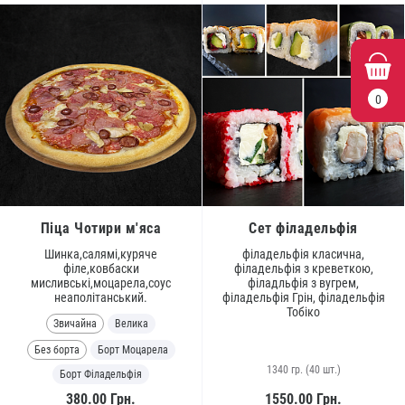
0
Піца Чотири м'яса
Сет філадельфія
Шинка,салямі,куряче
філадельфія класична,
філе,ковбаски
філадельфія з креветкою,
мисливські,моцарела,соус
філадльфія з вугрем,
неаполітанський.
філадельфія Грін, філадельфія
Тобіко
Звичайна
Велика
Без борта
Борт Моцарела
1340 гр. (40 шт.)
Борт Філадельфія
380.00
Грн.
1550.00
Грн.