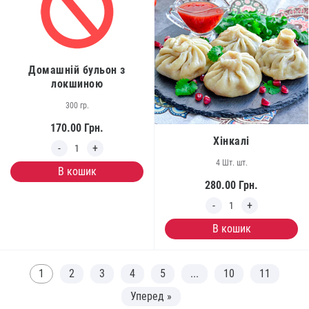
Домашній бульон з
локшиною
300 гр.
170.00
Грн.
Хінкалі
4 Шт. шт.
В кошик
280.00
Грн.
В кошик
1
2
3
4
5
...
10
11
Уперед »