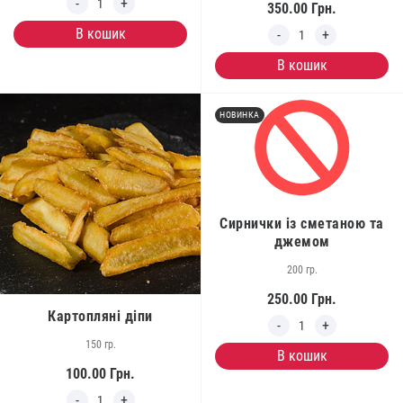
350.00
Грн.
В кошик
В кошик
НОВИНКА
Сирнички із сметаною та
джемом
200 гр.
250.00
Грн.
Картопляні діпи
150 гр.
В кошик
100.00
Грн.