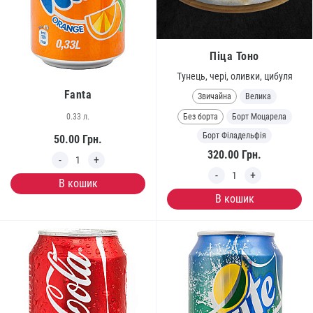
Піца Тоно
Тунець, чері, оливки, цибуля
Fanta
Звичайна
Велика
0.33 л.
Без борта
Борт Моцарела
Борт Філадельфія
50.00
Грн.
320.00
Грн.
В кошик
В кошик