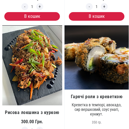
В кошик
В кошик
Гарячі роли з креветкою
Креветка в темпорі, авокадо,
сир вершковий, соус унагі,
Рисова локшина з куркою
кунжут.
300.00
Грн.
350 гр.