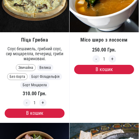
Піца Грибна
Місо широ з лососем
Соус бешамель, грибний соус,
250.00
Грн.
сир моцарелла, печериці, гриби
мариновані.
Звичайна
Велика
В кошик
Без борта
Борт Філадельфія
Борт Моцарела
310.00
Грн.
В кошик