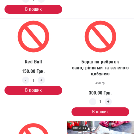
В кошик
Red Bull
Борш на ребрах з
сало,грінками та зеленою
150.00
Грн.
цибулею
450 гр.
В кошик
300.00
Грн.
В кошик
НОВИНКА