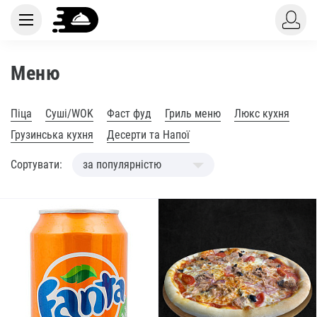
Меню
Піца
Суші/WOK
Фаст фуд
Гриль меню
Люкс кухня
Грузинська кухня
Десерти та Напої
Сортувати:
за популярністю