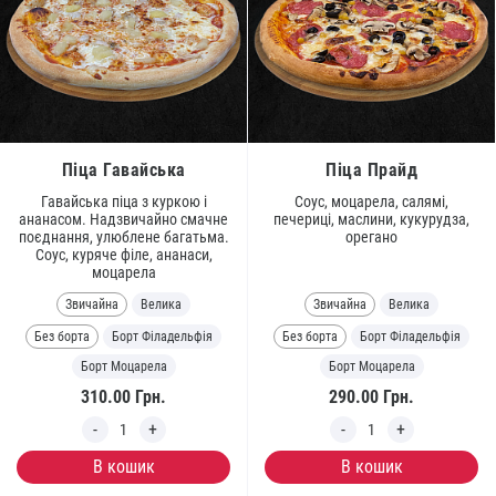
Піца Гавайська
Піца Прайд
Гавайська піца з куркою і
Соус, моцарела, салямі,
aнaнacoм. Надзвичайно смачне
печериці, маслини, кукурудза,
поєднання, улюблене багатьма.
орегано
Соус, куряче філе, ананаси,
моцарела
Звичайна
Велика
Звичайна
Велика
Без борта
Борт Філадельфія
Без борта
Борт Філадельфія
Борт Моцарела
Борт Моцарела
310.00
Грн.
290.00
Грн.
В кошик
В кошик