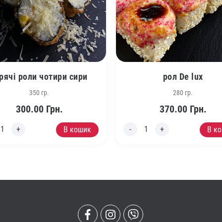
рячі роли чотири сири
рол De lux
350 гр.
280 гр.
300.00
Грн.
370.00
Грн.
В кошик
В к