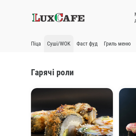
Піца
Суші/WOK
Фаст фуд
Гриль меню
Гарячі роли