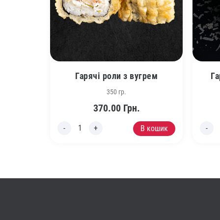
Гарячі роли з вугрем
Га
350 гр.
370.00
Грн.
В кошик