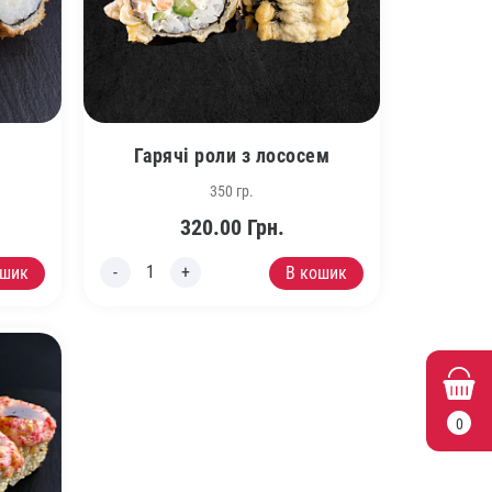
Гарячі роли з лососем
350 гр.
320.00
Грн.
ошик
В кошик
0