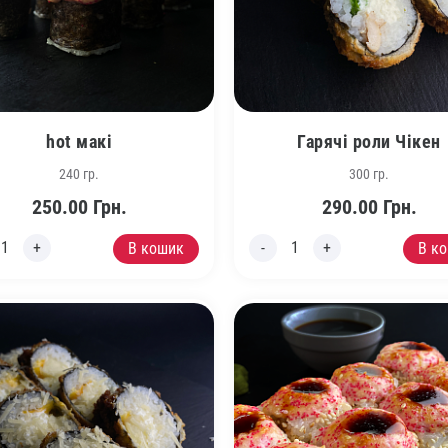
hot макі
Гарячі роли Чікен
240 гр.
300 гр.
250.00
Грн.
290.00
Грн.
В кошик
В к