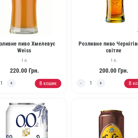
зливне пиво Хмелевус
Розливне пиво Чернігів
Weiss
світле
1 л.
1 л.
220.00
Грн.
200.00
Грн.
В кошик
В к