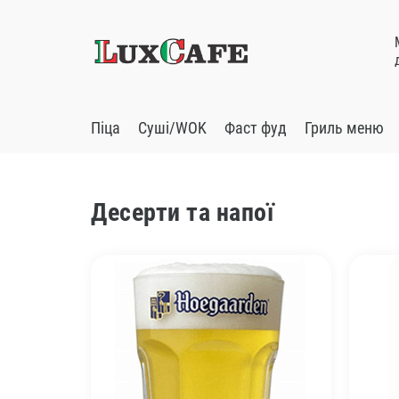
Піца
Суші/WOK
Фаст фуд
Гриль меню
Десерти та напої