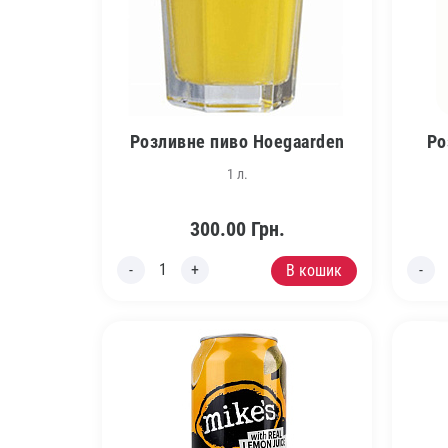
Розливне пиво Hoegaarden
Ро
1 л.
300.00
Грн.
В кошик