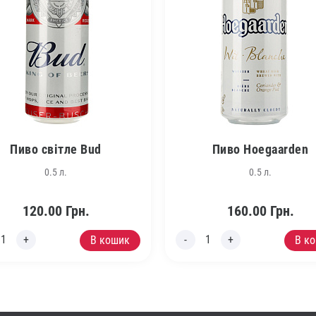
Пиво світле Bud
Пиво Hoegaarden
0.5 л.
0.5 л.
120.00
Грн.
160.00
Грн.
В кошик
В к