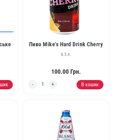
ське
Пиво Mike's Hard Drink Cherry
0.5 л.
100.00
Грн.
ошик
В кошик