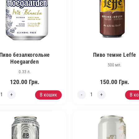
Пиво безалкогольне
Пиво темне Leffe
Hoegaarden
500 мл.
0.33 л.
120.00
Грн.
150.00
Грн.
В кошик
В к