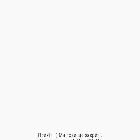
Глінтвейн
160.00
Грн.
Додати до кошику
Схожі товари
Привіт =) Ми поки що закриті.