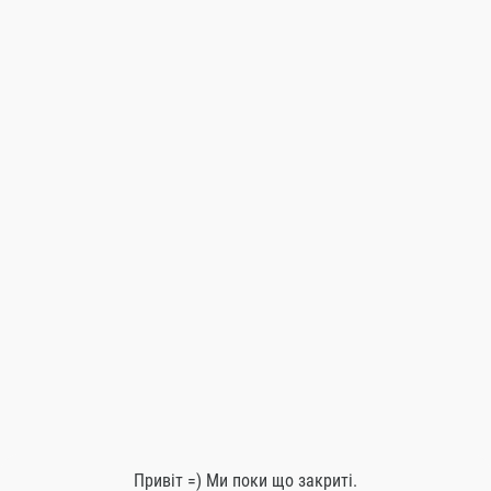
НОВИНКА
Хачапурі по Аджарськи
400 гр.
250.00
Грн.
Додати до кошику
Привіт =) Ми поки що закриті.