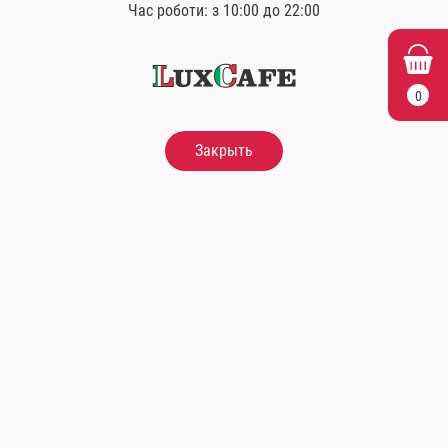
Схожі товари
Час роботи: з 10:00 до 22:00
НОВИНКА
НОВИНКА
0
Закрыть
Хінкалі
Люля кебаб
4 Шт. шт.
200 гр. (2 шт.)
280.00
Грн.
280.00
Грн.
В кошик
В кошик