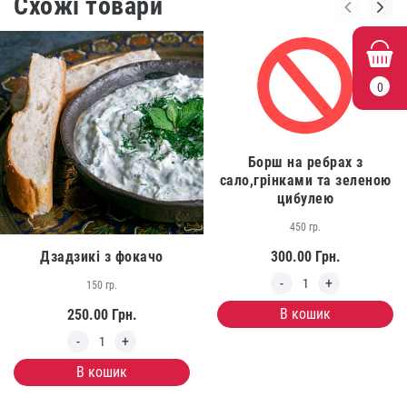
Схожі товари
0
Борш на ребрах з
сало,грінками та зеленою
цибулею
450 гр.
Дзадзикі з фокачо
300.00
Грн.
150 гр.
В кошик
250.00
Грн.
В кошик