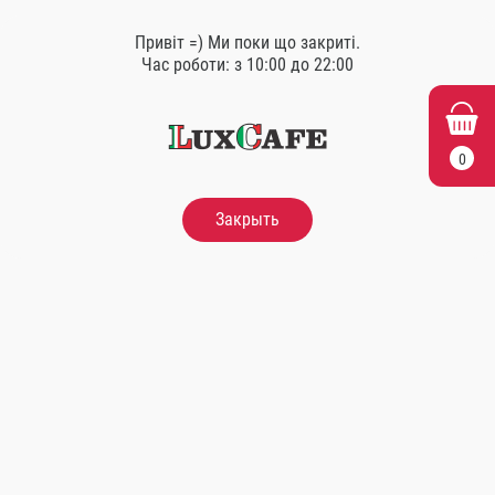
Привіт =) Ми поки що закриті.
Схожі товари
Час роботи: з 10:00 до 22:00
0
Закрыть
Філадельфія класична з
Філадельфія Грін з
огірком
креветкою
260 гр.
290 гр.
300.00
Грн.
330.00
Грн.