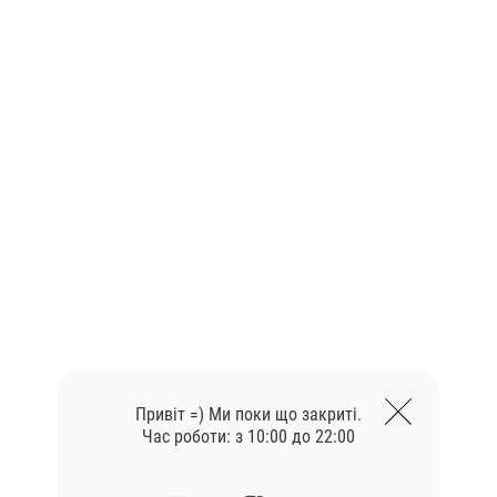
Опис
Огірок, авокадо, копчений 
Привіт =) Ми поки що закриті.
Час роботи: з 10:00 до 22:00
Схожі товари