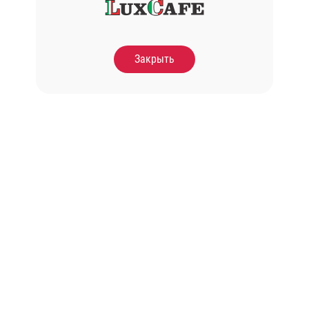
Закрыть
Каліфорнія з лососем
Каліфорнія сніжний к
260 гр.
260 гр.
310.00
Грн.
290.00
Грн.
В кошик
В к