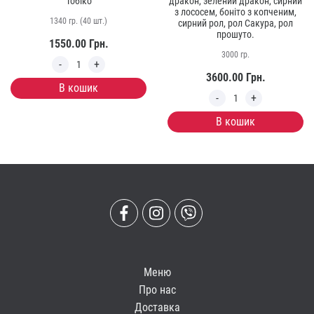
Тобіко
дракон, зелений дракон, сирний
з лососем, боніто з копченим,
1340 гр. (40 шт.)
сирний рол, рол Сакура, рол
прошуто.
1550.00
Грн.
3000 гр.
3600.00
Грн.
В кошик
В кошик
Меню
Про нас
Доставка