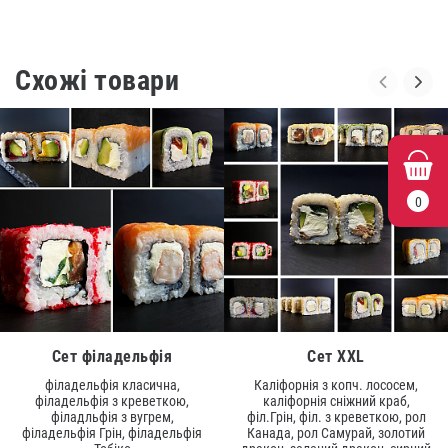
Схожі товари
0
Сет філадельфія
Сет XXL
філадельфія класична,
Каліфорнія з копч. лососем,
філадельфія з креветкою,
каліфорнія сніжний краб,
філадльфія з вугрем,
філ.Грін, філ. з креветкою, рол
філадельфія Грін, філадельфія
Канада, рол Самурай, золотий