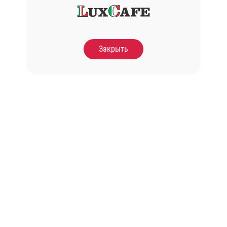
Закрыть
Борш на ребрах з
Домашній бульон з
ло,грінками та зеленою
локшиною
цибулею
300 гр.
450 гр.
300.00
Грн.
170.00
Грн.