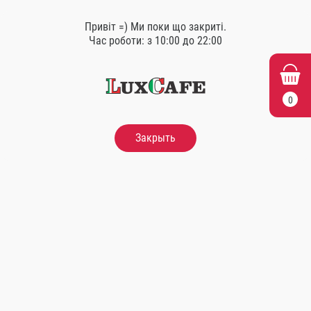
Привіт =) Ми поки що закриті.
Схожі товари
Час роботи: з 10:00 до 22:00
0
Закрыть
рол сирний з лососем
рол сирний
Сир вершковий, тофу, лосось.
Сир вершковий, тофу, кунжут
білий.
280 гр.
230 гр.
270.00
Грн.
210.00
Грн.